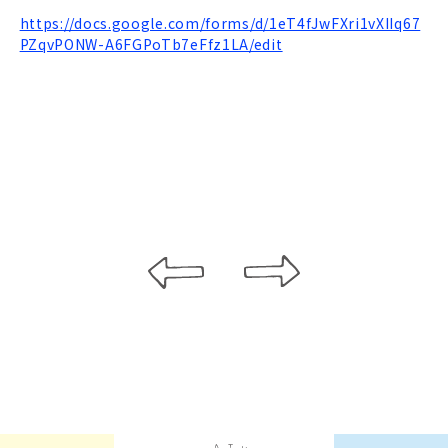
https://docs.google.com/forms/d/1eT4fJwFXri1vXIIq67
PZqvPONW-A6FGPoTb7eFfz1LA/edit